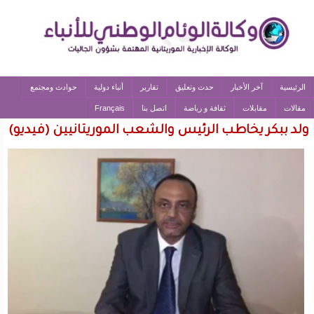
الرئيسية
آخر الأخبار
حدث وتعليق
تقارير
أنباء دولية
حوادث ومجتمع
مقالات
مقابلات
ثقافة و رياضة
اتصل بنا
Français
ولد ببكر يخاطب الرئيس والشعب الموريتانيين (فيديو)