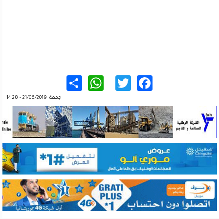
WhatsApp
Share
Twitter
Facebook
جمعة, 21/06/2019 - 14:28