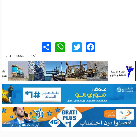
WhatsApp
Share
Twitter
Facebook
أحد, 23/06/2019 - 19:13