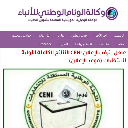
الرئيسية
آخر الأخبار
حدث وتعليق
تقارير
أنباء دولية
حوادث ومجتمع
مقالات
مقابلات
ثقافة و رياضة
اتصل بنا
Français
عاجل..ترقب لإعلان CENI النتائج الكاملة الأولية
للانتخابات (موعد الإعلان)