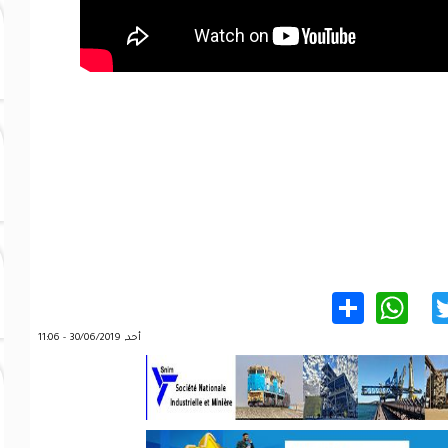
WhatsApp
Share
Twitter
Facebo
أحد, 30/06/2019 - 11:06