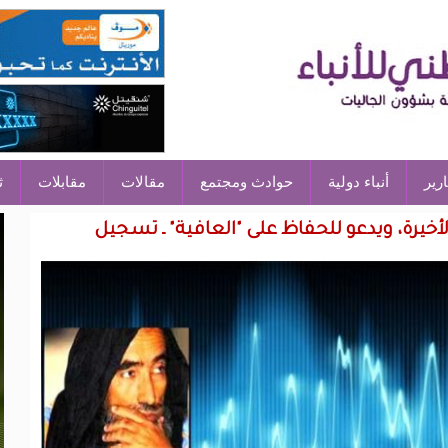
ارير
أنباء دولية
حوادث ومجتمع
مقالات
مقابلات
ث
لأخيرة، ويدعو للحفاظ على "العافية" ـ تسجيل