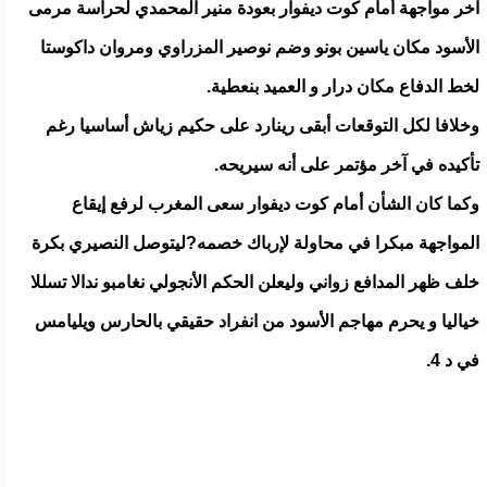
آخر مواجهة أمام كوت ديفوار بعودة منير المحمدي لحراسة مرمى
الأسود مكان ياسين بونو وضم نوصير المزراوي ومروان داكوستا
لخط الدفاع مكان درار و العميد بنعطية.
وخلافا لكل التوقعات أبقى رينارد على حكيم زياش أساسيا رغم
تأكيده في آخر مؤتمر على أنه سيريحه.
وكما كان الشأن أمام كوت ديفوار سعى المغرب لرفع إيقاع
المواجهة مبكرا في محاولة لإرباك خصمه?ليتوصل النصيري بكرة
خلف ظهر المدافع زواني وليعلن الحكم الأنجولي نغامبو ندالا تسللا
خياليا و يحرم مهاجم الأسود من انفراد حقيقي بالحارس ويليامس
في د 4.