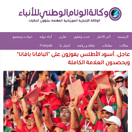
الرئيسية
آخر الأخبار
حدث وتعليق
تقارير
أنباء دولية
حوادث ومجتمع
مقالات
مقابلات
ثقافة و رياضة
اتصل بنا
Français
عاجل..أسود الأطلس يفوزون على "البافانا بافانا"
ويحصدون العلامة الكاملة