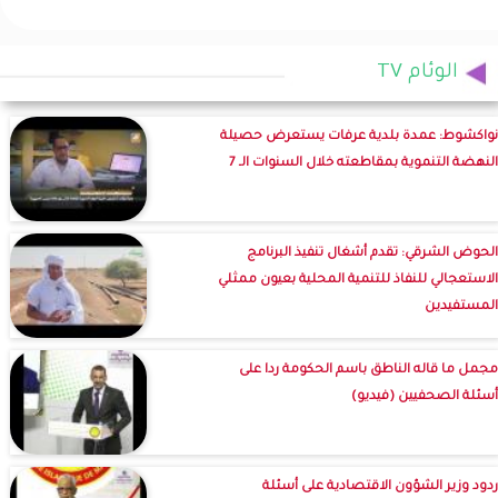
الوئام TV
نواكشوط: عمدة بلدية عرفات يستعرض حصيلة
النهضة التنموية بمقاطعته خلال السنوات الـ 7
الحوض الشرقي: تقدم أشغال تنفيذ البرنامج
الاستعجالي للنفاذ للتنمية المحلية بعيون ممثلي
المستفيدين
مجمل ما قاله الناطق باسم الحكومة ردا على
أسئلة الصحفيين (فيديو)
ردود وزير الشؤون الاقتصادية على أسئلة