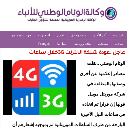
الرئيسية
آخر الأخبار
حدث وتعليق
تقارير
أنباء دولية
حوادث ومجتمع
مقالات
مقابلات
ثقافة و رياضة
اتصل بنا
Français
عاجل..عودة شبكة الانترنت 3Gخلال ساعات
الوئام الوطني ـ نقلت
مصادر إعلامية عن أخرى
وصفتها بالمطلعة في
شركة موريتل موبيل
قولها إن قرارا تم اتخاذه
في ساعات الليل الأخيرة
البارحة من طرف السلطات الموريتانية تم بموجبه إشعارهم أن