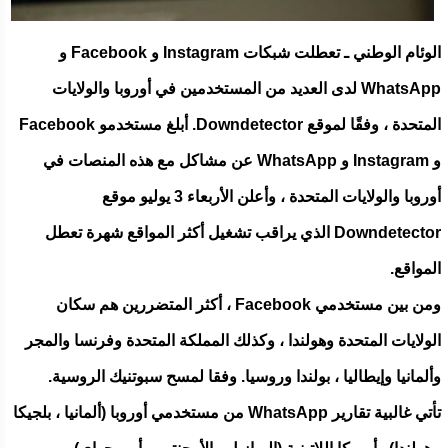
الوئام الوطني ـ تعطلت شبكات Instagram و Facebook و
WhatsApp لدى العديد من المستخدمين في أوروبا والولايات
المتحدة ، وفقًا لموقع Downdetector. أبلغ مستخدمو Facebook
و Instagram و WhatsApp عن مشاكل مع هذه المنصات في
أوروبا والولايات المتحدة ، وأعلن الأربعاء 3 يوليو موقع
Downdetector الذي يراقب تشغيل أكثر المواقع شهرة تعطل
المواقع.
ومن بين مستخدمي Facebook ، أكثر المتضررين هم سكان
الولايات المتحدة وهولندا ، وكذلك المملكة المتحدة وفرنسا والمجر
وألمانيا وإيطاليا ، بولندا وروسيا. وفقا لمسح سبوتنيك الروسية.
تأتي غالبية تقارير WhatsApp من مستخدمي أوروبا (ألمانيا ، بلجيكا