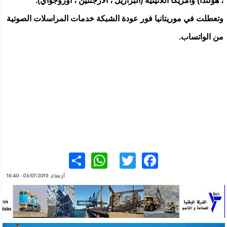
، هولندا) وأمريكا اللاتينية (البرازيل ، الأرجنتين ، أوروجواي).
وتعطلت في موريتانيا فور عودة الشبكة خدمات المراسلات الصوتية
من الواتساب.
WhatsApp
Share
Twitter
Facebook
أربعاء, 03/07/2019 - 16:40