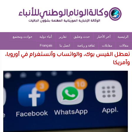
الرئيسية
آخر الأخبار
حدث وتعليق
تقارير
أنباء دولية
حوادث ومجتمع
مقالات
مقابلات
ثقافة و رياضة
اتصل بنا
Français
تعطل الفيس بوك، والواتساب وأنستغرام في أوروبا،
وآمريكا