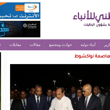
ارير
أنباء دولية
حوادث ومجتمع
مقالات
مقابلات
ث
العاصمة نواكشوط