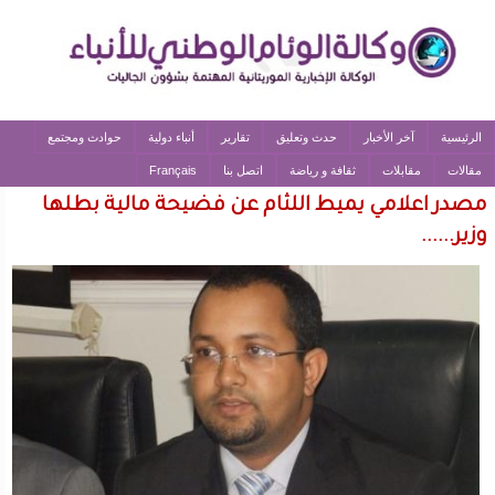
الرئيسية
آخر الأخبار
حدث وتعليق
تقارير
أنباء دولية
حوادث ومجتمع
مقالات
مقابلات
ثقافة و رياضة
اتصل بنا
Français
مصدر اعلامي يميط اللثام عن فضيحة مالية بطلها
وزير......