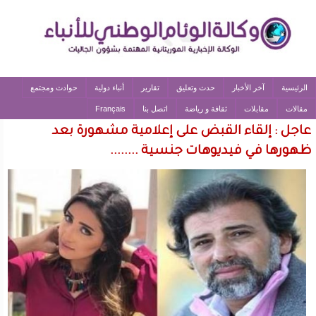
الرئيسية
آخر الأخبار
حدث وتعليق
تقارير
أنباء دولية
حوادث ومجتمع
مقالات
مقابلات
ثقافة و رياضة
اتصل بنا
Français
عاجل : إلقاء القبض على إعلامية مشهورة بعد
ظهورها في فيديوهات جنسية ........