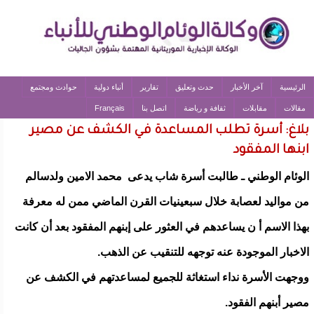
الرئيسية
آخر الأخبار
حدث وتعليق
تقارير
أنباء دولية
حوادث ومجتمع
مقالات
مقابلات
ثقافة و رياضة
اتصل بنا
Français
بلاغ: أسرة تطلب المساعدة في الكشف عن مصير
ابنها المفقود
الوئام الوطني ـ طالبت أسرة شاب يدعى محمد الامين ولدسالم
من مواليد لعصابة خلال سبعينيات القرن الماضي ممن له معرفة
بهذا الاسم أ ن يساعدهم في العثور على إبنهم المفقود بعد أن كانت
الاخبار الموجودة عنه توجهه للتنقيب عن الذهب.
ووجهت الأسرة نداء استغاثة للجميع لمساعدتهم في الكشف عن
مصير أبنهم الفقود.