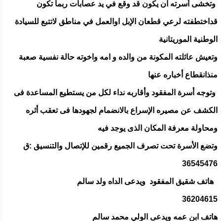
وتخشى أسرته ان يكون قد وقع في يد عصابات ربما تكون
قداختطفته لرعي قطعان الإبل اوالعمل في مناطق لاتتبع للسيادة
الوطنية الموريتانية
وتعيش عائلته المكونة من والده و امه واخوته حالة نفسية صعبة
منذانقطاع أخباره عنها
وتوجه أسرة المفقود وأقاربه نداء لكل من يستطيع المساعدة فى
الكشف عن مصيره الإسراع بالانضمام لجهودها فى تعقب أثره
ومحاولة معرفة المكان الذى يوجد فيه
وتضع الأسرة تحت تصرف الجميع رقمين للإتصال والتنسيق :ق
36545476
هاتف شقيق المفقود ويدعى الداه ولد سالم
36204615
هاتف ابن عمه ويدعى الولي محمد سالم