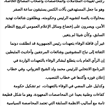
رجس تعيينات المجاملات والمحاصصات وأصحاب المصالح الخاصة،
وهو ما جعل المستهدفين بآلات الكنس يستبقون ساعة الصفر
بمحاولات يائسة لتشويه الرئيس وحكومته، ويطلقون شائعات تهديد
الأمن، ويصرون على إخضاع وسائل الإعلام العمومي لترويج النظام
السابق، وكأن شيئا لم يتغير.
غير أن قافلة الوفاء بتعهدات رئيس الجمهورية قد انطلقت دونما
التفاتة إلى نباح المشوشين وشائعات المرجفين وأحاديث المثبطين.
إن الرأي العام بات يتطلع لبشائر الوفاء بالتعهدات الواردة في
البرنامج الانتخابي للرئيس محمد ولد الشيخ الغزواني، وفي خطاب
إعلان فوزه وأكدها في خطاب التنصيب.
وكدليل على المضي في الوفاء بالتعهدات، تم تشكيل حكومة
كفاءات وطنية بعيدا عن المحاصصات المعهودة، وهو ما شكل قطيعة
تامة مع أساليب الانظمة السابقة التي تعتمد المحاصصة السياسية