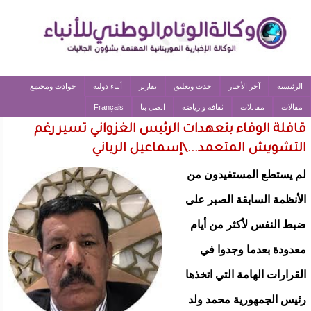
الرئيسية
آخر الأخبار
حدث وتعليق
تقارير
أنباء دولية
حوادث ومجتمع
مقالات
مقابلات
ثقافة و رياضة
اتصل بنا
Français
قافلة الوفاء بتعهدات الرئيس الغزواني تسير رغم
التشويش المتعمد...\إسماعيل الرباني
لم يستطع المستفيدون من
الأنظمة السابقة الصبر على
ضبط النفس لأكثر من أيام
معدودة بعدما وجدوا في
القرارات الهامة التي اتخذها
رئيس الجمهورية محمد ولد