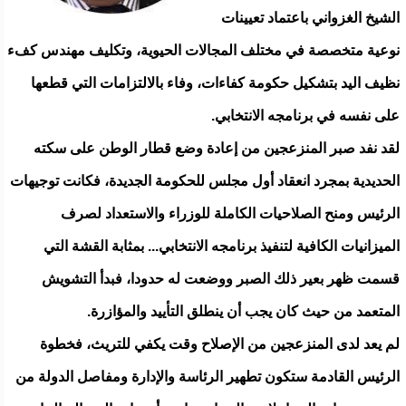
الشيخ الغزواني باعتماد تعيينات
نوعية متخصصة في مختلف المجالات الحيوية، وتكليف مهندس كفء
نظيف اليد بتشكيل حكومة كفاءات، وفاء بالالتزامات التي قطعها
على نفسه في برنامجه الانتخابي.
لقد نفد صبر المنزعجين من إعادة وضع قطار الوطن على سكته
الحديدية بمجرد انعقاد أول مجلس للحكومة الجديدة، فكانت توجيهات
الرئيس ومنح الصلاحيات الكاملة للوزراء والاستعداد لصرف
الميزانيات الكافية لتنفيذ برنامجه الانتخابي... بمثابة القشة التي
قسمت ظهر بعير ذلك الصبر ووضعت له حدودا، فبدأ التشويش
المتعمد من حيث كان يجب أن ينطلق التأييد والمؤازرة.
لم يعد لدى المنزعجين من الإصلاح وقت يكفي للتريث، فخطوة
الرئيس القادمة ستكون تطهير الرئاسة والإدارة ومفاصل الدولة من