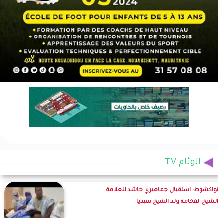
الوئام TV
نواكشوط: استقبال جماهيري حاشد للعلامة
الشيخ الفخامة ولد الشيخ سيديا