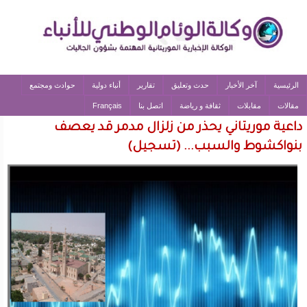
الرئيسية
آخر الأخبار
حدث وتعليق
تقارير
أنباء دولية
حوادث ومجتمع
مقالات
مقابلات
ثقافة و رياضة
اتصل بنا
Français
داعية موريتاني يحذر من زلزال مدمر قد يعصف
بنواكشوط والسبب... (تسجيل)