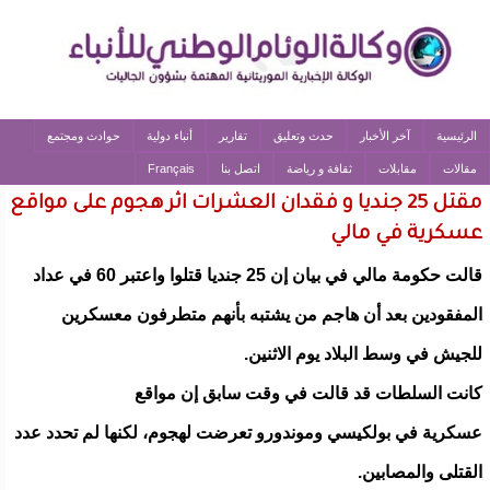
الرئيسية
آخر الأخبار
حدث وتعليق
تقارير
أنباء دولية
حوادث ومجتمع
مقالات
مقابلات
ثقافة و رياضة
اتصل بنا
Français
مقتل 25 جنديا و فقدان العشرات اثر هجوم على مواقع
عسكرية في مالي
قالت حكومة مالي في بيان إن 25 جنديا قتلوا واعتبر 60 في عداد
المفقودين بعد أن هاجم من يشتبه بأنهم متطرفون معسكرين
للجيش في وسط البلاد يوم الاثنين.
كانت السلطات قد قالت في وقت سابق إن مواقع
عسكرية في بولكيسي وموندورو تعرضت لهجوم، لكنها لم تحدد عدد
القتلى والمصابين.