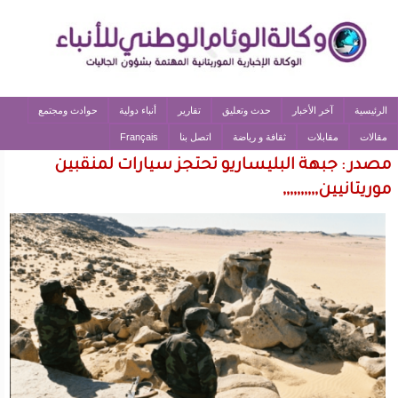
الرئيسية
آخر الأخبار
حدث وتعليق
تقارير
أنباء دولية
حوادث ومجتمع
مقالات
مقابلات
ثقافة و رياضة
اتصل بنا
Français
مصدر : جبهة البليساريو تحتجز سيارات لمنقبين
موريتانيين,,,,,,,,,,