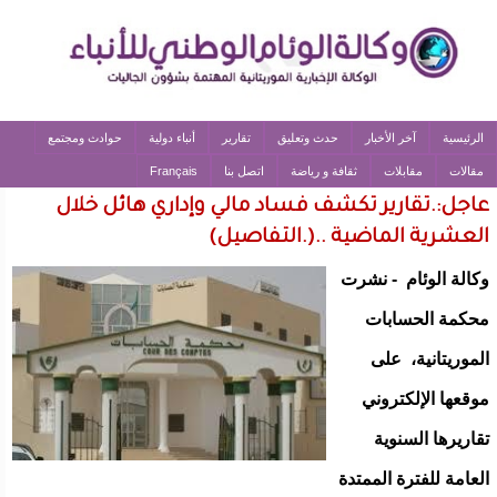
الرئيسية
آخر الأخبار
حدث وتعليق
تقارير
أنباء دولية
حوادث ومجتمع
مقالات
مقابلات
ثقافة و رياضة
اتصل بنا
Français
عاجل:.تقارير تكشف فساد مالي وإداري هائل خلال
العشرية الماضية ..(.التفاصيل)
وكالة الوئام - نشرت
محكمة الحسابات
الموريتانية، على
موقعها الإلكتروني
تقاريرها السنوية
العامة للفترة الممتدة