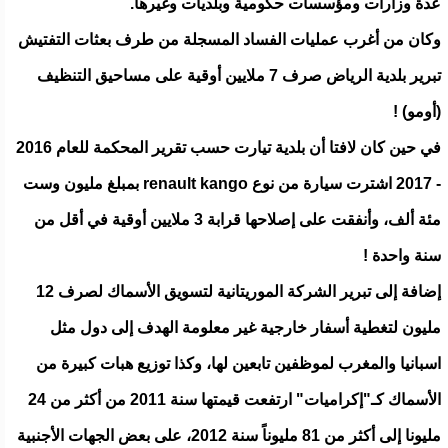
عدة وزارات ومؤسسات حكومية وبلديات وغيرها.
وكان من أغرب عمليات الفساد المسجلة من طرف بعثات التفتيش
تبرير بلدية الرياض صرف 7 ملايين أوقية على مساحيق التنظيف
(أومو) !
في حين كان لافتا أن بلدية تيارت حسب تقرير المحكمة للعام 2016
- 2017 اشترت سيارة من نوع renault kango بمبلغ مليون وست
مئة ألف، وأنفقت على إصلاحها قرابة 3 ملايين أوقية في أقل من
سنة واحدة !
إضافة إلى تبرير الشركة الموريتانية لتسويق الأسماك لصرف 12
مليون لتغطية أسفار خارجية غير معلومة الهدف إلى دول مثل
اسبانيا والمغرب لموظفين تابعين لها، وكذا توزيع هبات كبيرة من
الأسماك كـ"إكراميات" ارتفعت قيمتها سنة 2011 من أكثر من 24
مليونا إلى أكثر من 81 مليوناً سنة 2012، على بعض الجهات الأجنبية