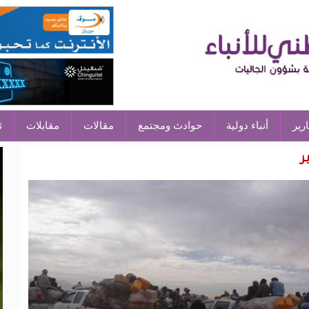
ارير
أنباء دولية
حوادث ومجتمع
مقالات
مقابلات
ث
ر