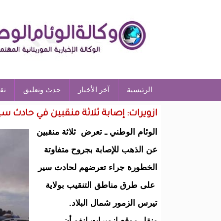
الرئيسية
آخر الأخبار
حدث وتعليق
تق
ازويرات: إصابة ثلاثة منقبين في حادث سي
الوئام الوطني ـ تعرض ثلاثة منقبين
عن الذهب للإصابة بجروح متفاوتة
الخطورة جراء تعرضهم لحادث سير
على طرق مناطق التنقيب بولاية
تيرس الزمور شمال البلاد.
ونقل موقع ازويرات انفو أن