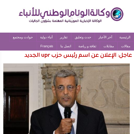
الرئيسية
آخر الأخبار
حدث وتعليق
تقارير
أنباء دولية
حوادث ومجتمع
مقالات
مقابلات
ثقافة و رياضة
اتصل بنا
Français
عاجل: الإعلان عن اسم رئيس حزب upr الجديد