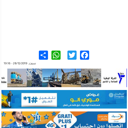
WhatsApp
Share
Twitter
Facebook
سبت, 28/12/2019 - 19:16