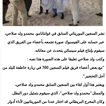
ﻧﺸﺮ ﺍﻟﺴﺠﻴﻦ ﺍﻟﻤﻮﺭﻳﺘﺎﻧﻲ ﺍﻟﺴﺎﺑﻖ في غوانتانامو، ﻣﺤﻤﺪﻭ ﻭﻟﺪ ﺻﻼﺣﻲ،
عبر ﺣﺴﺎﺑﻪ ﻋﻠﻰ ﺍﻟﻔﻴﺴﺒﻮﻙ ﺻﻮﺭﺓ تجمعه بأعضاء ﻣﻦ ﺍﻟﻔﺮﻳﻖ ﺍﻟﺬﻱ
ﺳﻴﻘﻮﻡ ﺑﺈﻧﺘﺎﺝ ﻓﻴﻠﻢ سينمائي يتحدث عن معاناته.
ﻭﻛﺘﺐ ﻭﻟﺪ ﺻﻼﺣﻲ ﺗﻌﻠﻴﻘﺎ ﻋﻠﻰ ﻫﺬﻩ ﺍﻟﺼﻮﺭﺓ ﻫﺬﺍ ﻧﺼﻪ :
"ﻣﻊ ﺑﻌﺾ ﺃﻋﻀﺎﺀ ﻓﺮﻳﻖ ﻓﻴﻠﻢ ﺍﻟﺴﺠﻴﻦ 760 ﻓﻲ ﺯﻳﺎﺭﺓ ﺧﺎﻃﻔﺔ ﻟﻠﺒﻠﺪ ﻣﻦ
ﺃﺟﻞ ﺍﻟﺘﺤﻀﻴﺮ".
ويعتبر هذا أول لقاء بين السجين السابق محمدو ولد صلاحي،
والممثل"محمدو ولد صلاحي"، الذي سيقوم بتمثيل دور البطل.
وكان المخرج البريطاني قد اختار عددا ﻣﻦ ﺍﻟﻤﻮﺭﻳﺘﺎﻧﻴﻴﻦ لأداء أدوار