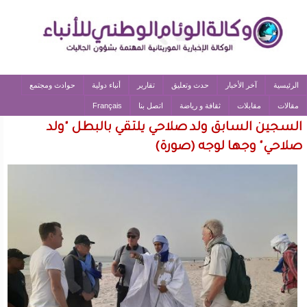
الرئيسية
آخر الأخبار
حدث وتعليق
تقارير
أنباء دولية
حوادث ومجتمع
مقالات
مقابلات
ثقافة و رياضة
اتصل بنا
Français
السجين السابق ولد صلاحي يلتقي بالبطل "ولد
صلاحي" وجها لوجه (صورة)