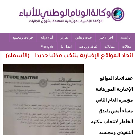
الرئيسية
آخر الأخبار
حدث وتعليق
تقارير
أنباء دولية
حوادث ومجتمع
مقالات
مقابلات
ثقافة و رياضة
اتصل بنا
Français
اتحاد المواقع الإخبارية ينتخب مكتبا جديدا .. (الأسماء)
عقد اتحاد المواقع
الإخبارية الموريتانية
مؤتمره العام الثاني
مساء أمس بفندق
الخاطر لانتخاب مكتبه
التنفيذي ومجلسه