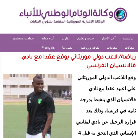
الرئيسية
آخر الأخبار
حدث وتعليق
تقارير
أنباء دولية
حوادث ومجتمع
مقالات
مقابلات
ثقافة و رياضة
اتصل بنا
Français
رياضة/ لاعب دولي موريتاني يوقع عقدا مع ﻧﺎﺩﻱ
ﻓﺎﻻﻧﺴﻴﺎﻥ الفرنسي
ﻭﻗﻊ ﺍﻟﻼﻋﺐ ﺍﻟﺪﻭﻟﻲ ﺍﻟﻤﻮﺭﻳﺘﺎﻧﻲ
ﻋﻠﻲ ﺍﻋﺒﻴﺪ عقدا ﻣﻊ ﻧﺎﺩﻱ
ﻓﺎﻻﻧﺴﻴﺎﻥ ﺍﻟﺬﻱ ﻳﻨﺸﻂ ﺑﺪﺭﺟﺔ
ﺛﺎﻧﻴﺔ ﻓﻲ ﻓﺮﻧﺴﺎ، ﻭﺫﻟﻚ ﺑﻌﺪ
ﻗﺮﺍﺭﻩ ﺍﻟﺮﺣﻴﻞ ﻋﻦ ﻧﺎﺩﻱ ﻟﻴﻔﺎﻧﺘﻲ
ﺍﻹﺳﺒﺎﻧﻲ ﺍﻟﺬﻱ ﺍﻟﺘﺤﻖ ﺑﻪ ﻗﺒﻞ 4