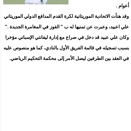
ﺃﻋﻮﺍﻡ .
ﻭﻗﺪ ﻫﻨﺄﺕ ﺍﻻﺗﺤﺎﺩﻳﺔ ﺍﻟﻤﻮﺭﻳﺘﺎﻧﻴﺔ ﻟﻜﺮﺓ ﺍﻟﻘﺪﻡ ﺍﻟﻤﺪﺍﻓﻊ ﺍﻟﺪﻭﻟﻲ ﺍﻟﻤﻮﺭﻳﺘﺎﻧﻲ
ﻋﻠﻲ ﺍﻋﺒﻴﺪ، ﻭﻋﺒﺮﺕ ﻋﻦ ﺗﻤﻨﻴﻬﺎ ﻟﻪ ﺏ " ﺍﻟﻔﻮﺯ ﻓﻲ ﺍﻟﻤﻐﺎﻣﺮﺓ ﺍﻟﺠﺪﻳﺪﺓ ."
ﻭﻛﺎﻥ ﻋﻠﻲ ﻋﺒﻴﺪ ﻗﺪ ﺩﺧﻞ ﻓﻲ ﺻﺮﺍﻉ ﻣﻊ ﺇﺩﺍﺭﺓ ﻟﻴﻔﺎﻧﺘﻲ ﺍﻹﺳﺒﺎﻧﻲ ﻣﺆﺧﺮﺍ
ﺑﺴﺒﺐ ﺗﺴﺠﻴﻠﻪ ﻓﻲ ﻗﺎﺋﻤﺔ ﺍﻟﻔﺮﻳﻖ ﺍﻷﻭﻝ ﺑﺎﻟﻨﺎﺩﻱ، ﻛﻤﺎ ﻫﻮ ﻣﻨﺼﻮﺹ ﻋﻠﻴﻪ
ﻓﻲ ﺍﻟﻌﻘﺪ ﺑﻴﻦ ﺍﻟﻄﺮﻓﻴﻦ ﻟﻴﺼﻞ ﺍﻷﻣﺮ ﺇﻟﻰ ﻣﺤﻜﻤﺔ ﺍﻟﺘﺤﻜﻴﻢ ﺍﻟﺮﻳﺎﺿﻲ.