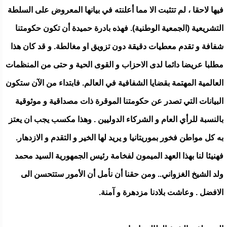
فيها لاحقا ، لم تتثبت الا مما أعلنته في بيانها المعروض على السلطة
التشريعية (الجمعية الوطنية). فهذه بادرة حميدة أن تكون حكومتنا
شفافة و تقدم معطيات دقيقة دون تزويق او مغالطة. و قد كان هذا
مطلبا عريضا دائما لدى الاحزاب و القوى الحية و حتى من المنظمات
العالمية المهتمة بقضايا الشفافية في العالم. فابتداء من الآن ستكون
البيانات التي تصدر عن حكومتنا الموقرة ذات مصداقية و موثوقية
بالنسبة للرأي العام و الشركاء الدوليين . وهذا مكسب يجب ان يعتز
به كل مواطن فخور بموريتانيا و يريد لها الخير و التقدم و الازدهار.
فهنيئا لنا بهذا العهد الميمون لفخامة رئيس الجمهورية السيد محمد
ولد الشيخ الغزواني.. ومن حقنا أن نأمل أن الأمور ستتحسن الى
الافضل . وعاشت بلادنا مزدهرة و آمنة.