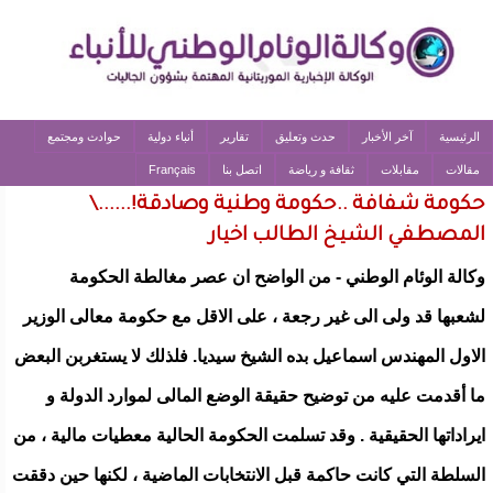
الرئيسية
آخر الأخبار
حدث وتعليق
تقارير
أنباء دولية
حوادث ومجتمع
مقالات
مقابلات
ثقافة و رياضة
اتصل بنا
Français
حكومة شفافة ..حكومة وطنية وصادقة!......\
المصطفي الشيخ الطالب اخيار
وكالة الوئام الوطني - من الواضح ان عصر مغالطة الحكومة
لشعبها قد ولى الى غير رجعة ، على الاقل مع حكومة معالى الوزير
الاول المهندس اسماعيل بده الشيخ سيديا. فلذلك لا يستغربن البعض
ما أقدمت عليه من توضيح حقيقة الوضع المالى لموارد الدولة و
ايراداتها الحقيقية . وقد تسلمت الحكومة الحالية معطيات مالية ، من
السلطة التي كانت حاكمة قبل الانتخابات الماضية ، لكنها حين دققت