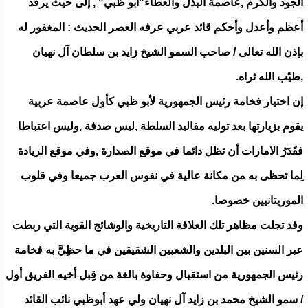
الجود والكرم ,عاصمة البذل والعطاء"أبو ظبي" , إلى حيث يرقد
أعظم وأعدل وأحكم قائد عربي عرفه العصر الحديث : المغفور له
بإذن الله تعالى / صاحب السمو الشيخ زايد بن سلطان آل نهيان
,طيّب الله ثراه.
إن اختيار فخامة رئيس الجمهورية لأبو ظبي كأول عاصمة عربية
يقوم بزيارتها بعد توليه مقاليد السلطة ,ليس صدفة ,وليس اعتباطا
فقَدَرُ الامارات أن تظل دائما في موقع الصدارة ,وفي موقع الريادة
لِما تحظى به من مكانة عالية في نفوس العرب جميعا وفي قلوب
الموريتانيين خصوصا.
وقد تجلت مظاهر تلك العلاقة التاريخية والوشائج القوية التي ربطت
عبر السنين بين البلدين والشعبين الشقيقين في ما حظِيَّ به فخامة
رئيس الجمهورية من استقبال وحفاوة بالغة من قِبل أخيه الفريق أول
/ سمو الشيخ محمد بن زايد آل نهيان ولي عهد أبوظبي نائب القائد