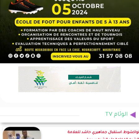
الوئام TV
نواكشوط: استقبال جماهيري حاشد للعلامة