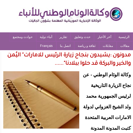
الرئيسية
آخر الأخبار
حدث وتعليق
تقارير
أنباء دولية
حوادث ومجتمع
مقالات
مقابلات
ثقافة و رياضة
اتصل بنا
Français
مدونون :يشيدون بنجاح زيارة الرئيس للامارات" اليُمن
والخير والبركة قد حلوا ببلادنا"......
وكالة الوئام الوطني - عن
نجاح الزيارة التاريخية
لرئيس الجمهورية محمد
ولد الشيخ الغزواني لدولة
الامارات العربية المتحدة
كتبت المدونة المدونة