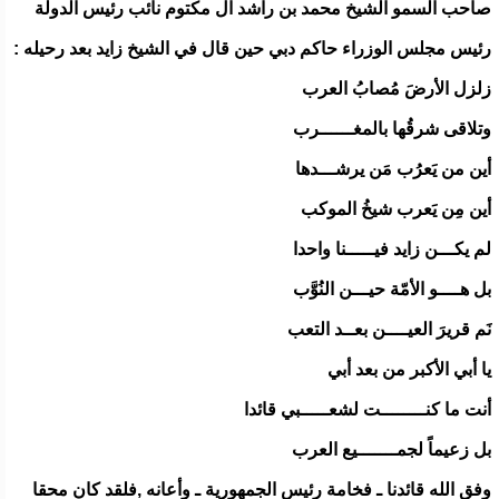
صاحب السمو الشيخ محمد بن راشد آل مكتوم نائب رئيس الدولة
رئيس مجلس الوزراء حاكم دبي حين قال في الشيخ زايد بعد رحيله :
زلزل الأرضَ مُصابُ العرب
وتلاقى شرقُها بالمغــــــرب
أين من يَعرُب مَن يرشـــدها
أين مِن يَعرب شيخُ الموكب
لم يكـــن زايد فيـــــنا واحدا
بل هــــو الأمّة حيـــن النُوَّب
نَم قريرَ العيــــن بعــد التعب
يا أبي الأكبر من بعد أبي
أنت ما كنــــــــت لشعـــــبي قائدا
بل زعيماً لجمـــــــيع العرب
وفق الله قائدنا ـ فخامة رئيس الجمهورية ـ وأعانه ,فلقد كان محقا