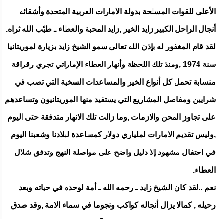
الأعلى للقوات المسلحة بدولة الامارات العربية المتحدة وأشقائه
أنجال الراحل الكبير زايد الخير ,زايد المحبة والعطاء ـ طيّب الله ثراه.
لقد قام المغفور له بإذن الله تعالى سمو الشيخ زايد بزيارة لموريتانيا
سنة 1974 ,ومنذ تلك اللحظة وأنهار العطاء الإماراتي تجري رقراقة
منسابة تحمل كل أنواع الخير والمساعدات السخية التي تصب في
شرايين ومفاصل المشاريع التي يستفيد منها الموريتانيون وتساعدهم
على تجاوز المحن والازمات ,وما زالت تلك الانهار متدفقة حتى اليوم
,وليس تقديم الامارات لملياري دولار كمساعدة لبلادنا وشعبنا اليوم
في احتفال مشهود إلا دليل واضح على مواصلة النهج وتدفق شلال
العطاء.
نعم ..لقد كان الشيخ زايد ـ رحمه الله ـ أمة لوحده في حياته وبعد
رحيله , كمالا يزال أنجاله كواكب ونجوما في سماء الامة ,وقد صدق