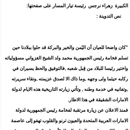
الكبيرة زهراء نرجس رئيسة تيار المسار على صفحتها:
نص التدوينة :
"كان واضحا للعيان أن اليُمن والخير والبركة قد حلوا ببلادنا حين
تسلم فخامة رئيس الجمهورية محمد ولد الشيخ الغزواني مسؤولياته
واختير رئيسا للبلاد من قِبل شعبه ,فالتوفيق والحظ يسيران في
ركابه حيثما ولى وجهه ,وما ذاك الا لصدق عزيمته ,ونقاء سريرته
,وتفانيه في خدمة وطنه , وتأتي زيارته التاريخية هذه الايام لدولة
الامارات الشقيقة في هذا الاطار.
فمنذ الاعلان عن زيارة مرتقبة لفخامة رئيس الجمهورية لدولة
الامارات العربية المتحدة والعيون ترنو والقلوب تهفو إلى عاصمة