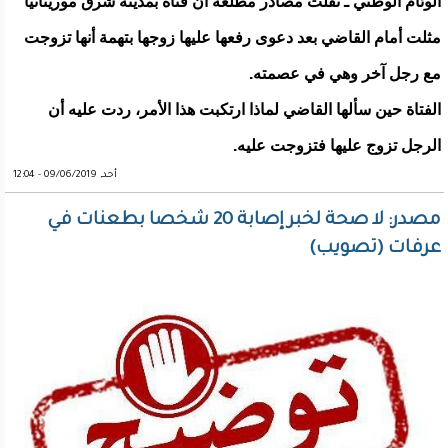
الوئام الوطني ـ نقلت مصادر مطلعة أن فتاة بمدينة شرق موريتانيا
مثلت أمام القاضي بعد دعوى رفعها عليها زوجها بتهمة أنها تزوجت
مع رجل آخر وهي في عصمته.
الفتاة حين سألها القاضي لماذا ارتكبت هذا الأمر، ردت عليه أن
الرجل تزوج عليها فتزوجت عليه.
أحد, 09/06/2019 - 12:04
مصدر: لا صحة لخبر إصابة 20 شخصا بطعنات في
عرفات (تصويب)