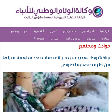
الرئيسية
آخر الأخبار
حدث وتعليق
تقارير
أنباء دولية
حوادث ومجتمع
مقالات
مقابلات
ثقافة و رياضة
اتصل بنا
Français
حوادث ومجتمع
نواكشوط: تهديد سيدة بالاغتصاب بعد مداهمة منزلها
من طرف عصابة لصوص