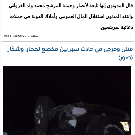
قال المدونون إنها تابعة لأنصار وحملة المرشح محمد ولد الغزواني.
وانتقد المدنون استغلال المال العمومي وأملاك الدولة في حملات
دعائية لمرشحين.
سبت, 08/06/2019 - 16:51
قتلى وجرحى في حادث سير بين مكطع لحجار، وشكًار
(صور)