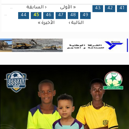
« الأولى
‹ السابقة
…
الصفحات
43
42
41
…
44
45
46
47
48
49
التالية ›
الأخيرة »