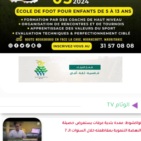
الوئام TV
نواكشوط: عمدة بلدية عرفات يستعرض حصيلة
النهضة التنموية بمقاطعته خلال السنوات الـ 7