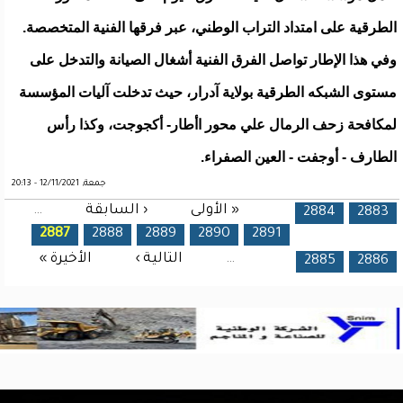
الطرقية على امتداد التراب الوطني، عبر فرقها الفنية المتخصصة.
وفي هذا الإطار تواصل الفرق الفنية أشغال الصيانة والتدخل على
مستوى الشبكه الطرقية بولاية آدرار، حيث تدخلت آليات المؤسسة
لمكافحة زحف الرمال علي محور اأطار- أكجوجت، وكذا رأس
الطارف - أوجفت - العين الصفراء.
جمعة, 12/11/2021 - 20:13
« الأولى
‹ السابقة
…
الصفحات
2884
2883
2887
2888
2889
2890
2891
…
التالية ›
الأخيرة »
2885
2886