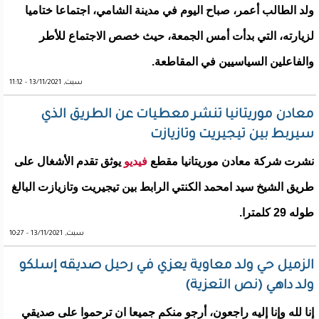
ولد الطالب أعمر، صباح اليوم في مدينة الشامي، اجتماعا ختاميا
لزيارته، التي بدأت أمس الجمعة، حيث خصص الاجتماع للأطر
والفاعلين السياسيين في المقاطعة.
سبت, 13/11/2021 - 11:12
معادن موريتانيا تنشر معطيات عن الطريق الذي
سيربط بين تيجيريت وتازيازت
نشرت شركة معادن موريتانيا مقطع
فيديو
يوثق تقدم الأشغال على
طريق الشيخ سيد امحمد الكنتي الرابط بين تيجيريت وتازيازت البالغ
طوله 29 كلمترا.
سبت, 13/11/2021 - 10:27
الزميل حي ولد معاوية يعزي في رحيل صديقه إسلكو
ولد داهي (نص التعزية)
إنا لله وإنا إليه راجعون، أرجو منكم جميعا ان ترحموا على صديقي