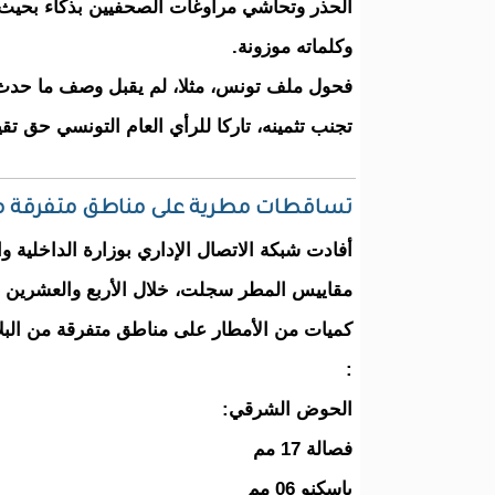
الحذر وتحاشي مراوغات الصحفيين بذكاء بحيث
وكلماته موزونة.
فحول ملف تونس، مثلا، لم يقبل وصف ما حدث في
تجنب تثمينه، تاركا للرأي العام التونسي حق تقي
تساقطات مطرية على مناطق متفرقة من 
أفادت شبكة الاتصال الإداري بوزارة الداخلية وال
مقاييس المطر سجلت، خلال الأربع والعشرين س
كميات من الأمطار على مناطق متفرقة من البلاد
:
الحوض الشرقي:
فصالة 17 مم
باسكنو 06 مم