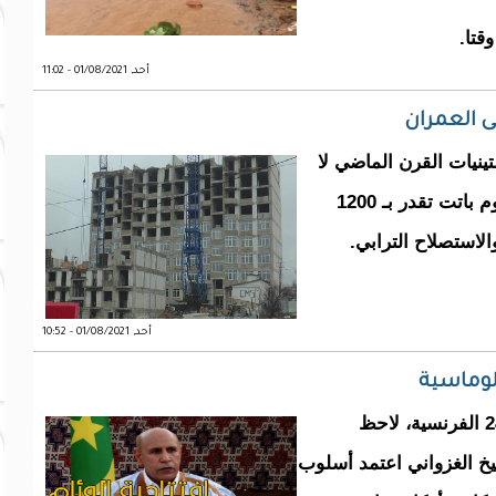
قتا.
أحد, 01/08/2021 - 11:02
ى العمران
ينيات القرن الماضي لا
تتجاوز مساحتها هكتارا واحدا، لكن مساحتها اليوم باتت تقدر بـ 1200
الاستصلاح الترابي.
أحد, 01/08/2021 - 10:52
الوئام الوطني :في مقابلة له مع قناة افرانس24 الفرنسية، لاحظ
يخ الغزواني اعتمد أسلوب