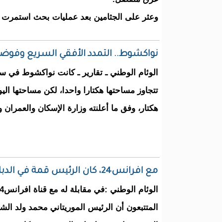
وعثر على الجثامين بعد عمليات بحث استمرت و
نواكشوط.. التمدد الأفقي السريع وفوض
الوئام الوطني ـ تقارير ـ كانت نواكشوط في ست
هكتار، وفق ما أعلنته وزارة الإسكان والعمران و
مع افرانس24، كان الرئيس قمة في الدبلوماسية
المتتبعون أن الرئيس الموريتاني محمد ولد الش