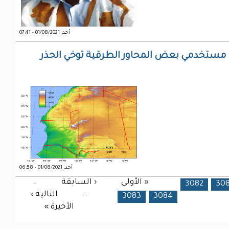
أحد, 01/08/2021 - 07:41
ن مستخدمي بعض المحاور الطرقية توخي الحذر
أحد, 01/08/2021 - 06:58
« الأولى
‹ السابقة
…
3082
30
…
التالية ›
3083
3084
الأخيرة »