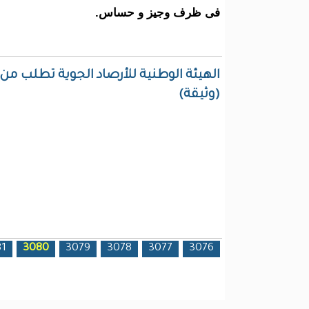
فى ظرف وجيز و حساس.
الهيئة الوطنية للأرصاد الجوية تطلب م
(وثيقة)
الصفحات
81
3080
3079
3078
3077
3076