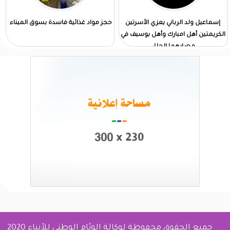
إسماعيل ولد الرباني يعزي الأسرتين
حجز مواد غذائية فاسدة بسوق الميناء
الكريمتين أهل امبارك وأهل بوسيف في
مصابهما الجلل
جميع الحقوق محفوظة لوكالة الوئام الوطني للأنباء 2020