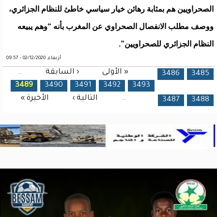
الصحراويين هم بمثابة رهائن خيار سياسي خاطئ للنظام الجزائري،
ووصف مطلب الانفصال الصحراوي عن المغرب بأنه “وهم يبيعه
النظام الجزائري للصحراويين”.
أربعاء, 02/12/2020 - 09:57
« الأولى
‹ السابقة
…
الصفحات
3486
3485
3489
3490
3491
3492
3493
…
التالية ›
الأخيرة »
3487
3488