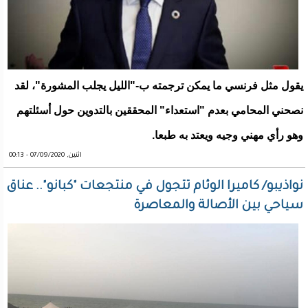
يقول مثل فرنسي ما يمكن ترجمته ب-"الليل يجلب المشورة"، لقد
نصحني المحامي بعدم "استعداء" المحققين بالتدوين حول أسئلتهم
وهو رأي مهني وجيه ويعتد به طبعا.
اثنين, 07/09/2020 - 00:13
نواذيبو/ كاميرا الوئام تتجول في منتجعات "كبانو".. عناق
سياحي بين الأصالة والمعاصرة