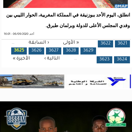
انطلق، اليوم الأحد ببوزنيقة في المملكة المغربية، الحوار الليبي بين
وفدي المجلس الأعلى للدولة وبرلمان طبرق.
أحد, 06/09/2020 - 16:01
« الأولى
‹ السابقة
…
الصفحات
3622
3621
3625
3626
3627
3628
3629
…
التالية ›
الأخيرة »
3623
3624