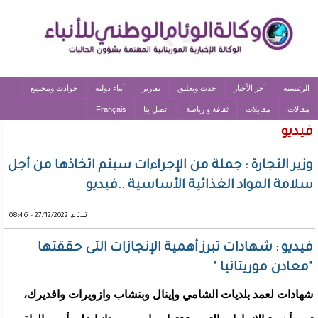
الرئيسية
آخر الأخبار
حدث وتعليق
تقارير
أنباء دولية
حوادث ومجتمع
مقالات
مقابلات
ثقافة و رياضة
اتصل بنا
Français
فيديو
وزير التجارة : جملة من الإجراءات سيتم اتخاذها من أجل
سلامة المواد الغذائية الأساسية ..فيديو
ثلاثاء, 27/12/2022 - 08:46
فيديو : شهادات تبرز أهمية الإنجازات التى حققتها
"معادن موريتانيا "
شهادات لعمد بلديات الشامي وإينال وبنشاب وازويرات وافديرك،