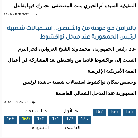
التنفيذية السيدة أم الخيري منت المصطفى تشارك فيها بفاعل
سبت, 17/12/2022 - 23:49
بالتزامن مع عودته من واشنطن.. استقبالات شعبية
لرئيس الجمهورية عند مدخل نواكشوط
عاد رئيس الجمهورية، محمد ولد الشيخ الغزواني، فجر اليوم
السبت إلى نواكشوط قادما من واشنطن بعد المشاركة في أعمال
القمة الأمريكية الإفريقية.
وخصص سكان نواكشوط استقبالات شعبية حاشدة لرئيس
الجمهورية عند المدخل الشمالي للعاصمة.
سبت, 17/12/2022 - 09:07
« الأولى
‹ السابقة
…
الصفحات
167
166
165
168
169
170
171
172
173
…
التالية ›
الأخيرة »