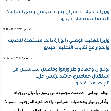
سبت, 24/12/2022 - 21:22
وزير الداخلية : لا علم لي بحزب سياسي رفض اقتراعات
اللجنة المستقلة ..فيديو
خميس, 22/12/2022 - 12:19
وزير التهذيب الوطني : الوزارة دائما مستعدة للحديث
والحوار مع نقابات التعليم ..فيديو
خميس, 22/12/2022 - 12:06
بولنوار : وجهاء وأطر ورموز وفاعلين سياسيين في
استقبال جماهيري حاشد لرئيس حزب
"الإنصاف"..فيديو
الوئام الوطني : خصصت مجموعة من رموز ،وأعيان ،ووجهاء
،وأطر بولنوار وشخصياته السياسية والاجتماعية المرجعية، استقبالا
شعبيا حاشدا لرئيس حزب الانصاف السيد ماء العينين ولد أييه