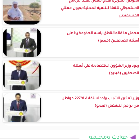
الحوض الشرقي: تقدم أشغال تنفيذ البرنامج
الاستعجالي للنفاذ للتنمية المحلية بعيون ممثلي
المستفيدين
مجمل ما قاله الناطق باسم الحكومة ردا على
أسئلة الصحفيين (فيديو)
ردود وزير الشؤون الاقتصادية على أسئلة
الصحفيين (فيديو)
وزير تمكين الشباب يؤكد استفادة 22791 مواطن
من برامج التشغيل (فيديو)
حوادث ومجتمع