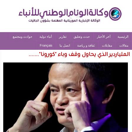
الرئيسية
آخر الأخبار
حدث وتعليق
تقارير
أنباء دولية
حوادث ومجتمع
مقالات
مقابلات
ثقافة و رياضة
اتصل بنا
Français
الملياردير الذي يحاول وقف وباء "كورونا".......