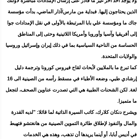
ولا يوجد أحد آخر غير ما قادر على إرسال الإمدادات مباشرة لأولئك
الذين يحتاجون إليها. فبداية من مارس/آذار الماضي، بدأت مؤسسة
جاك ما ومؤسسة علي بابا المرتبطة بالأولى في نقل الإمدادات جوا
إلى أفريقيا وآسيا وأوروبا وأمريكا اللاتينية وحتى إلى المناطق
الحساسة من الناحية السياسية بما في ذلك إيران وإسرائيل وروسيا
والولايات المتحدة.
كما تبرع ما بالملايين لأبحاث لقاح فيروس كورونا وترجمة دليل
إرشادي طبي، وضعه الأطباء في مسقط رأسه من الصينية الى 16
لغة. لكن الشحنات الطبية هي التي تصدرت عناوين الصحف، لتجعل
ما متميزا.
ويشرح دنكان كلارك، كاتب السيرة الذاتية لما قائلا: "لديه القدرة
والمال والنفوذ لإطلاق طائرة التموين الصينية من هانغتشو فتهبط
في أديس أبابا، أو أينما يريدها أن تذهب، وهذه هي الخدمات