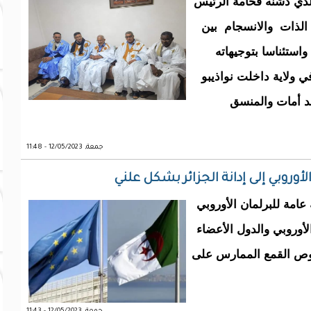
لذي دشنه فخامة الرئيس
ع الذات والانسجام بين
استئناسا بتوجيهاته
 ولاية داخلت نواذيبو
د أمات والمنسق
جمعة, 12/05/2023 - 11:48
لأوروبي إلى إدانة الجزائر بشكل علني
عامة للبرلمان الأوروبي
أوروبي والدول الأعضاء
صوص القمع الممارس على