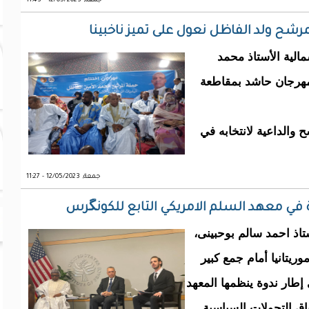
جمعة, 12/05/2023 - 11:43
رشح ولد الفاظل نعول على تميز ناخبينا
الية الأستاذ محمد
 بمهرجان حاشد بمقاطعة
والداعية لانتخابه في
جمعة, 12/05/2023 - 11:27
في معهد السلم الامريكي التابع للكونگرس
تاذ احمد سالم بوحبينى،
يتانيا أمام جمع كبير
طار ندوة ينظمها المعهد
ق التحولات السياسية