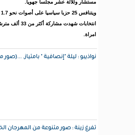
مستشار وثلاثة عشر مجلسا جهويا.
وي
انتخابات شهدت مشار
امراة.
نواذيبو : ليلة "إنصافية " بامتياز. ...(صو
تفرغ زينة : صور متنوعة من المهرجان ا