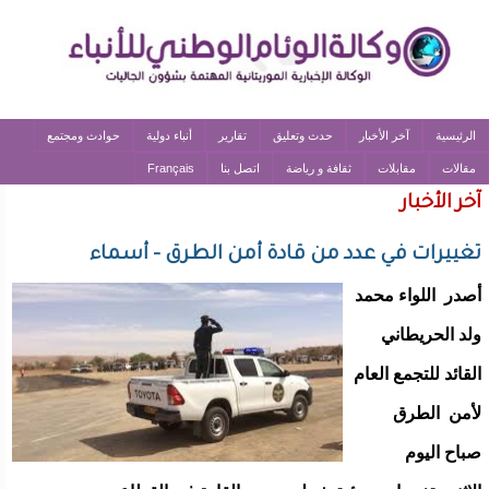
الرئيسية
آخر الأخبار
حدث وتعليق
تقارير
أنباء دولية
حوادث ومجتمع
مقالات
مقابلات
ثقافة و رياضة
اتصل بنا
Français
آخر الأخبار
تغييرات في عدد من قادة أمن الطرق - أسماء
أصدر اللواء محمد
ولد الحريطاني
القائد للتجمع العام
لأمن الطرق
صباح اليوم