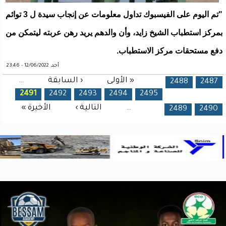
"تم اليوم على الفيسبوك تداول معلومات عن إنجاب سيدة ل 3 توائم
بمركز استطباب الشيخ زايد، وأن والدهم يريد رهن عربته ليتمكن من
دفع مستحقات مركز الاستطباب.
أحد, 12/06/2022 - 23:46
« الأولى
‹ السابقة
…
الصفحات
2488
2487
2491
2492
2493
2494
2495
…
التالية ›
الأخيرة »
2489
2490