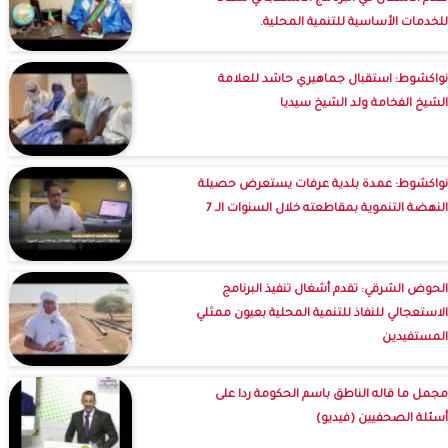
للخدمات الأساسية للتنمية المحلية.
نواكشوط: استقبال جماهيري حاشد للعلامة
الشيخ الفخامة ولد الشيخ سيديا
نواكشوط: عمدة بلدية عرفات يستعرض حصيلة
النهضة التنموية بمقاطعته خلال السنوات الـ 7
الحوض الشرقي: تقدم أشغال تنفيذ البرنامج
الاستعجالي للنفاذ للتنمية المحلية بعيون ممثلي
المستفيدين
مجمل ما قاله الناطق باسم الحكومة ردا على
أسئلة الصحفيين (فيديو)