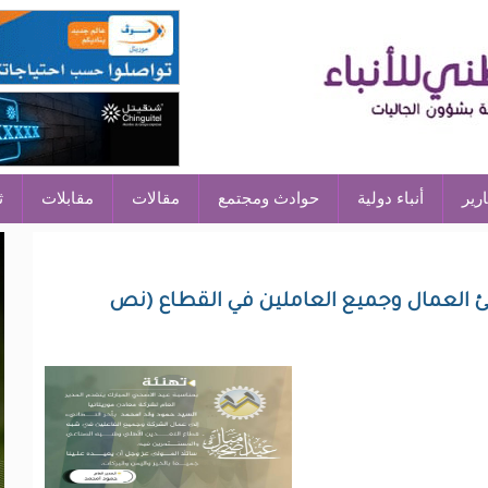
ارير
أنباء دولية
حوادث ومجتمع
مقالات
مقابلات
ث
هنئ العمال وجميع العاملين في القطاع (نص