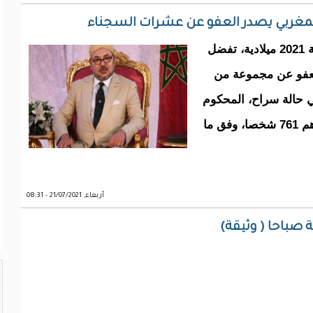
المغربي يصدر العفو عن عشرات السجناء
بمناسبة عيد الأضحى المبارك لسنة 1442 هجرية 2021 ميلادية، تفضل
لعفو عن مجموعة من
 حالة سراح، المحكوم
عليهم من طرف مختلف محاكم المملكة وعددهم 761 شخصا، وفق ما
أربعاء, 21/07/2021 - 08:31
 صباحا ( وثيقة)