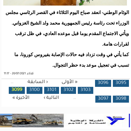
الوئام الوطني- انعقد صباح اليوم الثلاثاء في القصر الرئاسي مجلس
الوزراء تحت رئاسة رئيس الجمهورية محمد ولد الشيخ الغزواني.
ويأتي الاجتماع المقدم يوما قبل موعده العادي، في ظل ترقب
لقرارات هامة.
كما يأتي في وقت تزداد فيه حالات الإصابة بفيروس كورونا، ما
تسبب في تعجيل موعد بدء حظر التجوال.
ثلاثاء, 20/07/2021 - 11:17
« الأولى
‹ السابقة
…
الصفحات
3096
3095
3099
3100
3101
3102
3103
…
التالية ›
الأخيرة »
3097
3098