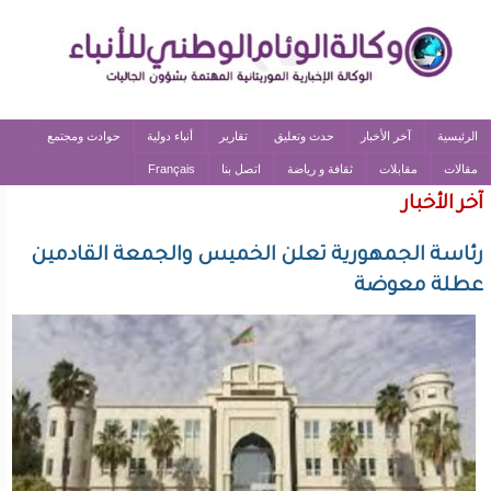
الرئيسية
آخر الأخبار
حدث وتعليق
تقارير
أنباء دولية
حوادث ومجتمع
مقالات
مقابلات
ثقافة و رياضة
اتصل بنا
Français
آخر الأخبار
رئاسة الجمهورية تعلن الخميس والجمعة القادمين
عطلة معوضة