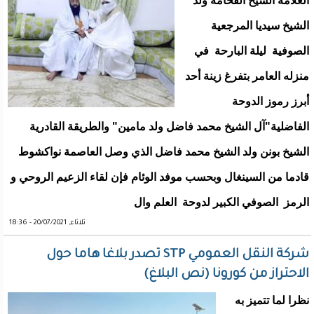
العلامة الشيخ الفخامة ولد
الشيخ سيديا المرجعية
الصوفية ليلة البارحة في
منزله العامر بتفرغ زينة أحد
أبرز رموز الدوحة
الفاضلية"آل الشيخ محمد فاضل ولد مامين" والطريقة القادرية
الشيخ بونن ولد الشيخ محمد فاضل الذي وصل العاصمة نواكشوط
قادما من السينغال وبحسب موفد الوئام فإن لقاء الزعيم الروحي و
الرمز الصوفي الكبير لدوحة العلم وال
ثلاثاء, 20/07/2021 - 18:36
شركة النقل العمومي STP تصدر بلاغا هاما حول
الاحتراز من كورونا (نص البلاغ)
نظرا لما تتميز به