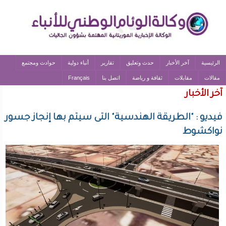
الرئيسية
آخر الأخبار
حدث وتعليق
تقارير
أنباء دولية
حوادث ومجتمع
مقالات
مقابلات
ثقافة و رياضة
اتصل بنا
Français
آخر الأخبار
فيديو : "الطريقة الهندسية" التى سيتم بها إنجاز جسور
نواكشوط