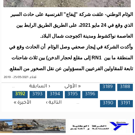
الوئام الوطني- علقت شركة "إيفاج" الفرنسية على حادث السير
الذي وقع في 24 مايو 2021، على الطريق الطريق الرابط بين
العاصمة نواكشوط ومدينة اكجوجت شمال البلاد.
وأكدت الشركة في إيجاز صحفي وصل الوئام أن الحادث وقع في
المنطقة ما بين RN1 إلى مقلع لحجار الدخن) بين ثلاث شاحنات
تابعة للمقاولين الفرعيين المسؤولين عن نقل الصخور من المقلع.
ثلاثاء, 25/05/2021 - 20:19
« الأولى
‹ السابقة
…
الصفحات
3189
3188
3192
3193
3194
3195
3196
…
التالية ›
الأخيرة »
3190
3191