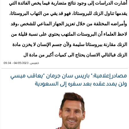
أشارت الدراسات إلى وجود نتائج متضاربة فيما يخص الفائدة التي
يقدمها تناول الزنك للبروستاتا، فهو قد يقي من التهاب البروستاتا،
وأمراضه المختلفة من خلال تعزيز الجهاز المناعي للشخص ،وقد
لاحظ العلماء أن البروستات الملتهب يحتوي على نسبة قليلة من
الزنك مقارنة ببروستاتا سليمة ولأن جسم الإنسان لا يخزن مادة
الزنك فبالتالي الانسان يحتاج الى كميات أكبر من مادة ال
خميس, 04/05/2023 - 09:34
مصادر إعلامية:" باريس سان جرمان "يعاقب ميسي
ولن يمدد عقده بعد سفره إلى السعودية