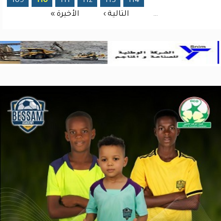
109
110
111
112
113
114
…
التالية ›
الأخيرة »