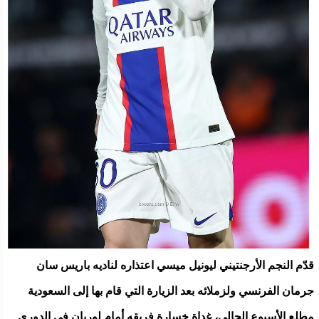
قدّم النجم الأرجنتيني ليونيل ميسي اعتذاره لناديه باريس سان
جرمان الفرنسي ولزملائه بعد الزيارة التي قام بها إلى السعودية
مطلع الأسبوع الحالي، غداة خسارة فريقه أمام لوريان في الدوري