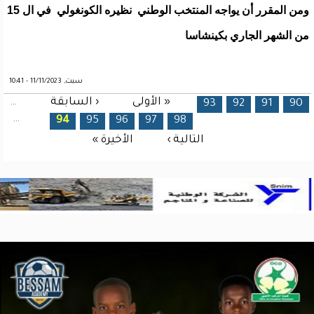
ومن المقرر أن يواجه المنتخب الوطني نظيره الكونغولي في ال 15
من الشهر الجاري بكينشاسا
سبت, 11/11/2023 - 10:41
« الأولى
‹ السابقة
…
الصفحات
93
92
91
90
…
94
95
96
97
98
التالية ›
الأخيرة »