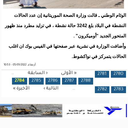
الوئام الوطني ـ قالت وزارة الصحة الموريتانية إن عدد الحالات
النشطة في البلاد بلغ 3242 حالة نشطة ، في تزايد مطرد منذ ظهور
المتحور الجديد "أوميكرون" .
وأضافت الوزارة في نشرية عبر صفحتها في الفيس بوك ان اغلب
الحالات يتمركز في نواكشوط.
أربعاء, 05/01/2022 - 10:53
« الأولى
‹ السابقة
…
الصفحات
2781
2780
2784
2785
2786
2787
2788
…
التالية ›
الأخيرة »
2782
2783