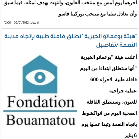
آخرهما يوم أمس مع منتخب الغابون، وانتهت بهدف لمثله، فيما سبق
وأن تعادل سلبا مع منتخب بوركينا فاسو.
أربعاء, 05/01/2022 - 12:09
"هيئة بوعماتو الخيرية "تطلق قافلة طبية بإتجاه مدينة
النعمة /تفاصيل
أعلنت هيئة "بوعماتو الخيرية
"أنها ستطلق ابتداءا من اليوم
قافلة طبية لاجراء 600
عملية جراحية
للعيون، وستنطلق القافلة
الصحية اليوم من انواكشوط
باتجاه النعمة وتبدا عملها يوم
6 يناير