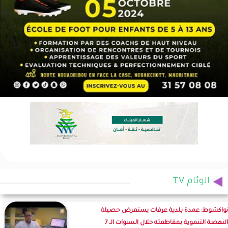
الوئام TV
نواكشوط: عمدة بلدية عرفات يستعرض حصيلة
النهضة التنموية بمقاطعته خلال السنوات الـ 7