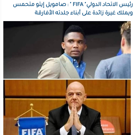
رئيس الاتحاد الدولي" FIFA " : صامويل إيتو متحمس
ويملك غيرة زائدة على أبناء جلدته الأفارقة