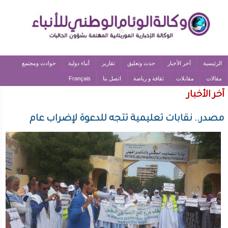
الرئيسية
آخر الأخبار
حدث وتعليق
تقارير
أنباء دولية
حوادث ومجتمع
مقالات
مقابلات
ثقافة و رياضة
اتصل بنا
Français
آخر الأخبار
مصدر.. نقابات تعليمية تتجه للدعوة لإضراب عام