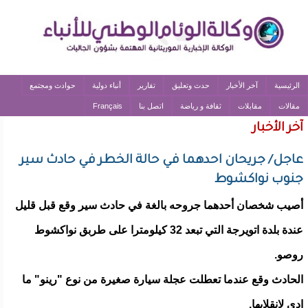
الرئيسية
آخر الأخبار
حدث وتعليق
تقارير
أنباء دولية
حوادث ومجتمع
مقالات
مقابلات
ثقافة و رياضة
اتصل بنا
Français
آخر الأخبار
عاجل/ جريحان احدهما في حالة الخطر في حادث سير
جنوب نواكشوط
أصيب شخصان أحدهما جروحه بالغة في حادث سير وقع قبل قليل
عندة بلدة اتويرجة التي تبعد 32 كيلومترا على طربق نواكشوط
روصو.
الحادث وقع عندما تعطلت عجلة سيارة صغيرة من نوع "رينو" ما
ادى لانقلابها.