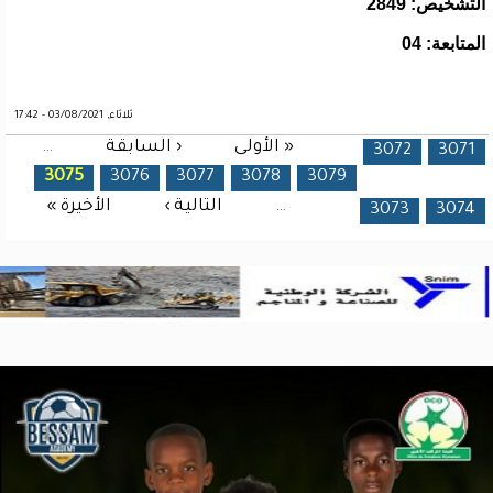
التشخيص: 2849
المتابعة: 04
ثلاثاء, 03/08/2021 - 17:42
« الأولى
‹ السابقة
…
الصفحات
3072
3071
3075
3076
3077
3078
3079
…
التالية ›
الأخيرة »
3073
3074