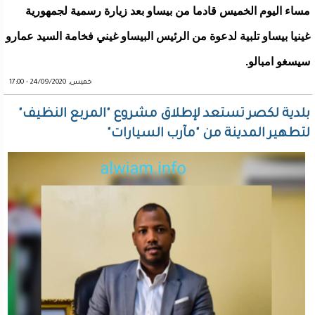
مساء اليوم الخميس قادما من بيساو بعد زيارة رسمية لجمهورية
غينيا بيساو تلبية لدعوة من الرئيس البيساو غيني فخامة السيد عمارو
سيسغو امبالو.
خميس, 24/09/2020 - 17:00
بلدية لكصر تستعد لإطلاق مشروع "المربع النظيف"
لتطهير المدينة من "مآرب السيارات"