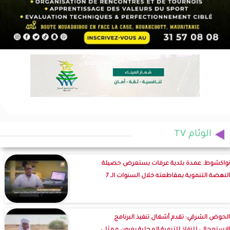
الوئام TV
نواكشوط: عمدة بلدية عرفات يستعرض حصيلة
النهضة التنموية بمقاطعته خلال السنوات الـ 7
الحوض الشرقي: تقدم أشغال تنفيذ البرنامج