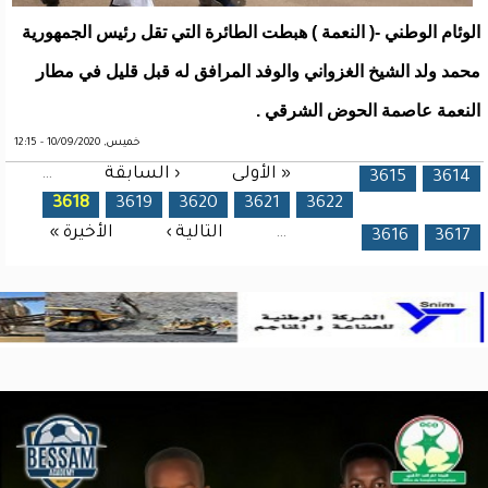
الوئام الوطني -( النعمة ) هبطت الطائرة التي تقل رئيس الجمهورية
محمد ولد الشيخ الغزواني والوفد المرافق له قبل قليل في مطار
النعمة عاصمة الحوض الشرقي .
خميس, 10/09/2020 - 12:15
« الأولى
‹ السابقة
…
الصفحات
3615
3614
3618
3619
3620
3621
3622
…
التالية ›
الأخيرة »
3616
3617