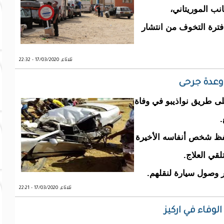
ريين "الكلم 55" في الجانب الموريتاني،
فترة التخوف من انتشار
ثلاثاء, 17/03/2020 - 22:32
 وعدة جرحى
لى طريق نواذيبو في وفاة
فظ شخص أنفاسه الأخيرة
قي العلاج.
 وصول سيارة لنقلهم.
ثلاثاء, 17/03/2020 - 22:21
لوفاء في اركيز