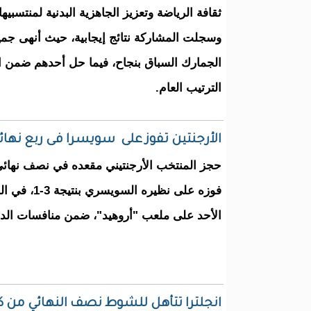
ثقافة الرياضة وتعزيز الجاهزية البدنية لمنتسبيها
وسجلت المشاركة نتائج إيجابية، حيث أنهى جم
الجمارك السباق بنجاح، فيما حل أحدهم ضمن ا
الترتيب العام.
الأرجنتين تفوز على سويسرا فى ربع نهائي
فوزه على نظيره 
الأحد على ملعب "أروهيد"، ضمن منافسات الدور
انجلترا تتأهل للشوط نصف النهائي من كأس العالم 2026 بعد ف