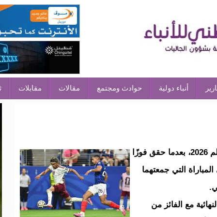
ارير
أنباء دولية
حوادث ومجتمع
مقالات
مقابلات
ث
حجز منتخب إسبانيا مقعده في نهائي كأس العالم 2026، بعدما حقق فوزًا
ظيره الفرنسي بنتيجة (2-0)، في المباراة التي جمعتهما
ي.
هائية مع الفائز من