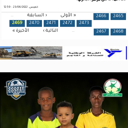
خميس, 23/06/2022 - 12:59
« الأولى
‹ السابقة
…
الصفحات
2466
2465
2469
2470
2471
2472
2473
…
التالية ›
الأخيرة »
2467
2468