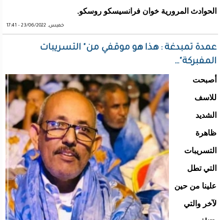
الحوادث المرورية خوان فرانسيسكو روسكو.
خميس, 23/06/2022 - 17:41
عمدة تمبدغة : هذا هو موقفي من" التسريبات
المفبركة"…
أصبحت
للاسف
الشديد
ظاهرة
التسريبات
التي تطل
علينا من حين
لآخر والتي