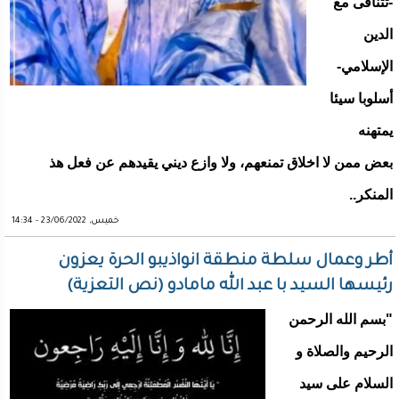
-تتنافى مع
الدين
الإسلامي-
أسلوبا سيئا
يمتهنه
بعض ممن لا اخلاق تمنعهم، ولا وازع ديني يقيدهم عن فعل هذ
المنكر..
خميس, 23/06/2022 - 14:34
أطر وعمال سلطة منطقة انواذيبو الحرة يعزون
رئيسها السيد با عبد الله مامادو (نص التعزية)
"بسم الله الرحمن
الرحيم والصلاة و
السلام على سيد